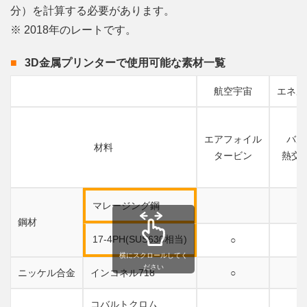
分）を計算する必要があります。
※ 2018年のレートです。
3D金属プリンターで使用可能な素材一覧
航空宇宙
エネル
エアフォイル
バル
材料
タービン
熱交
マレージング鋼
鋼材
17-4PH(SUS630相当)
○
横にスクロールしてく
ださい
ニッケル合金
インコネル718
○
○
コバルトクロム