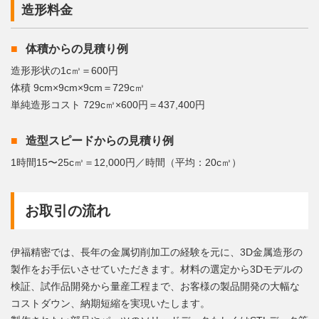
造形料金
体積からの見積り例
造形形状の1c㎥＝600円
体積 9cm×9cm×9cm＝729c㎥
単純造形コスト 729c㎥×600円＝437,400円
造型スピードからの見積り例
1時間15〜25c㎥＝12,000円／時間（平均：20c㎥）
お取引の流れ
伊福精密では、長年の金属切削加工の経験を元に、3D金属造形の
製作をお手伝いさせていただきます。材料の選定から3Dモデルの
検証、試作品開発から量産工程まで、お客様の製品開発の大幅な
コストダウン、納期短縮を実現いたします。