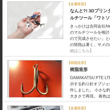
【
金属造形
】
なんと?! 3Dプリ
ルチツール「ワトソ
きっかけは合同会社Ate
のマルチツールを検討
ので完成させたい」と
の情熱は暑く、サメの
細はこちら】
【
樹脂造形
】
釣り針オブジ
樹脂造形
GAMAKATSU PT
示する釣り針オブジェ
作しました。 小さな
大きさで再現。 着色はGA
【
金属造形
】
ブレーキキャ